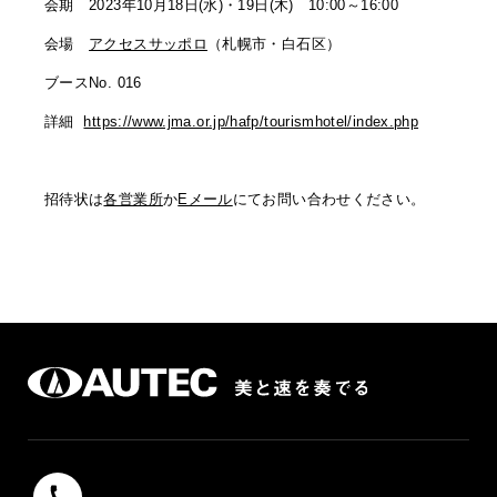
会期 2023年10月18日(水)・19日(木) 10:00～16:00
会場
アクセスサッポロ
（札幌市・白石区）
ブースNo. 016
詳細
https://www.jma.or.jp/hafp/tourismhotel/index.php
招待状は
各営業所
か
Eメール
にてお問い合わせください。
042-739-9131
受付時間 9：00 〜 17：00（平日）