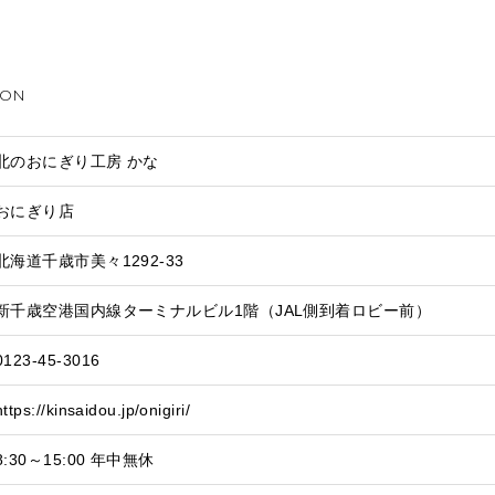
ION
北のおにぎり工房 かな
おにぎり店
北海道千歳市美々1292-33
新千歳空港国内線ターミナルビル1階（JAL側到着ロビー前）
0123-45-3016
https://kinsaidou.jp/onigiri/
8:30～15:00 年中無休