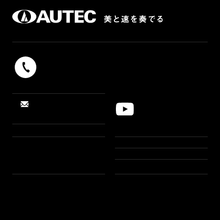
042-739-9131
受付時間 9：00 〜 17：00（平日）
お問い合わせ・
YouTube
資料請求
「すしロボット」
製品情報
導入事例
お知らせ
製品一覧
AR設置シミュレーション
選択ガイド
特集
私たちについて
旬レシピ
ヒストリー
YouTube
営業所・ショールーム
ギャラリー
会社概要