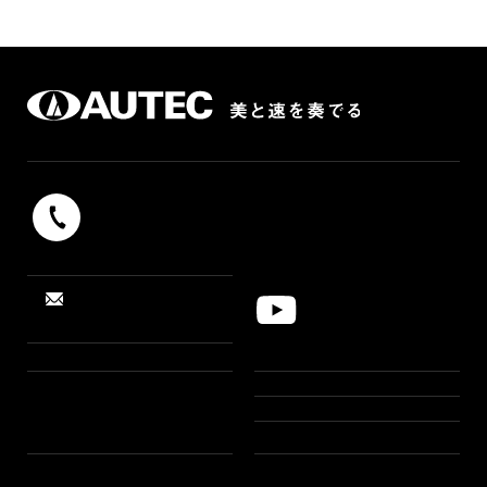
042-739-9131
受付時間 9：00 〜 17：00（平日）
お問い合わせ・
YouTube
資料請求
「すしロボット」
製品情報
導入事例
お知らせ
製品一覧
AR設置シミュレーション
選択ガイド
特集
私たちについて
旬レシピ
ヒストリー